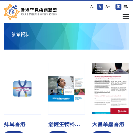
A-
A
A+
繁
EN
參考資料
拜耳香港
渤健生物科技（香港）
大昌華嘉香港