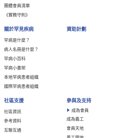
團體會員清單
《實務守則》
關於罕見疾病
資助計劃
罕病是什麼？
病人名冊是什麼？
罕病小百科
罕病小書架
本地罕病患者組織
國際罕病患者組織
社區支援
參與及支持
成為會員
社區資訊
成為義工
參考資料
會員天地
互聯互通
義工園地