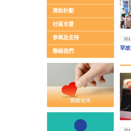
資助計劃
社區支援
參與及支持
201
罕故
聯絡我們
201