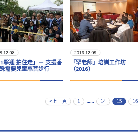
8.12.08
2016.12.09
+1擊通 拍住走」－ 支援香
「罕老師」培訓工作坊
殊需要兒童慈善步行
（2016）
<上一頁
1
......
14
15
16