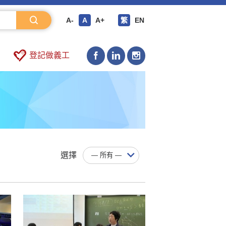
A-
A
A+
繁
EN
登記做義工
選擇