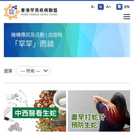
A-
A
A+
繁
EN
機構傳訊及活動 | 出版物
「罕罕」而談
選擇