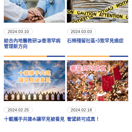
2024.03.10
2024.03.03
結合內地醫教研🤝香港罕病
石棉殘留社區💨致罕見癌症
管理新方向
2024.02.25
2024.02.18
十載攜手共建⛵讓罕見被看見
奢望終可成真！