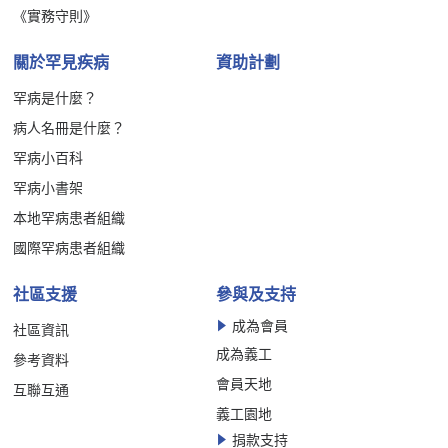
《實務守則》
關於罕見疾病
資助計劃
罕病是什麼？
病人名冊是什麼？
罕病小百科
罕病小書架
本地罕病患者組織
國際罕病患者組織
社區支援
參與及支持
成為會員
社區資訊
成為義工
參考資料
會員天地
互聯互通
義工園地
捐款支持