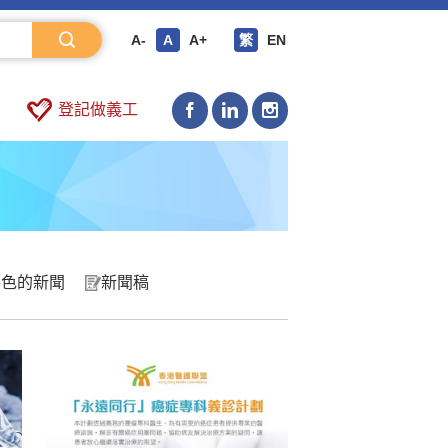
A-
A
A+
繁
EN
登記做義工
特色的新聞
新聞稿