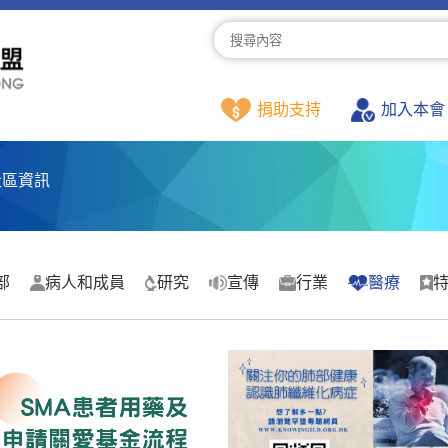
捐助支持
加入本會
社區資訊
部
病人和成員
研究
宣傳
行業
醫療