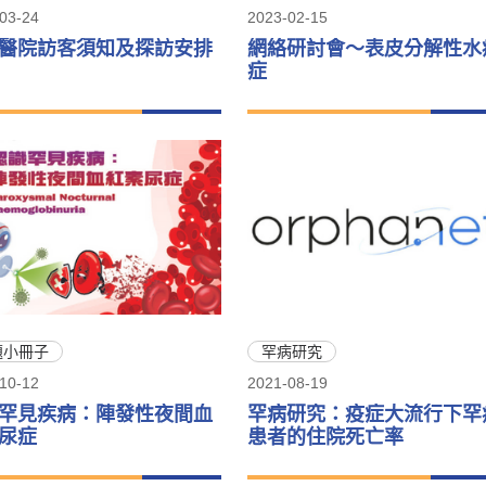
03-24
2023-02-15
醫院訪客須知及探訪安排
網絡研討會～表皮分解性水
症
題小冊子
罕病研究
10-12
2021-08-19
罕見疾病：陣發性夜間血
罕病研究：疫症大流行下罕
尿症
患者的住院死亡率