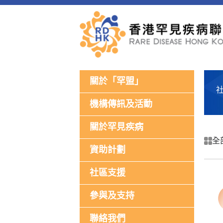
關於「罕盟」
機構傳訊及活動
關於罕見疾病
全
資助計劃
社區支援
參與及支持
聯絡我們