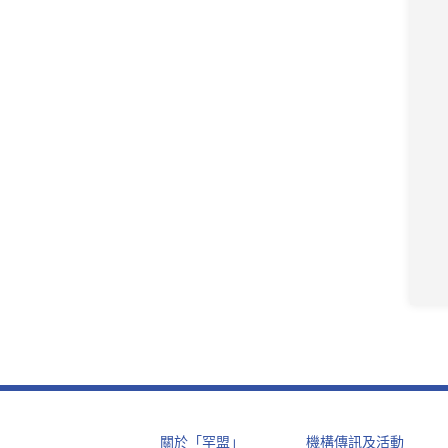
關於「罕盟」
機構傳訊及活動