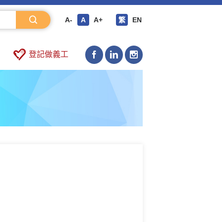
A-
A
A+
繁
EN
登記做義工