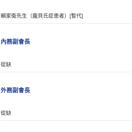
賴家衞先生（龐貝氏症患者）[暫代]
內務副會長
從缺
外務副會長
從缺