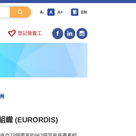
A-
A
A+
繁
EN
登記做義工
洲
 (EURORDIS)
由來自73個國家的962個罕見病患者組