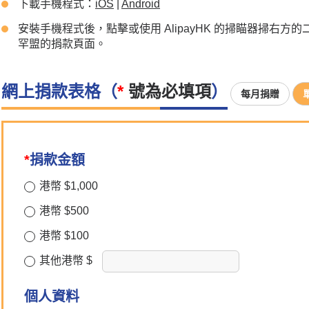
下載手機程式：
iOS
|
Android
安裝手機程式後，點擊或使用 AlipayHK 的掃瞄器掃右方
罕盟的捐款頁面。
網上捐款表格（
*
號為必填項
）
每月捐贈
*
捐款金額
港幣 $1,000
港幣 $500
港幣 $100
其他港幣 $
個人資料