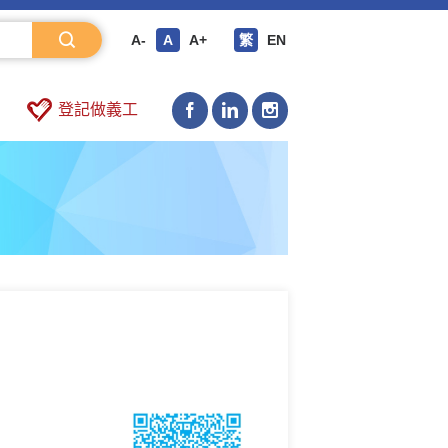
A-
A
A+
繁
EN
登記做義工