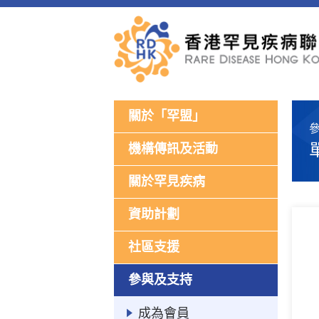
關於「罕盟」
參
機構傳訊及活動
關於罕見疾病
資助計劃
社區支援
參與及支持
成為會員