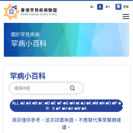
A-
A
A+
繁
EN
關於罕見疾病
罕病小百科
罕病小百科
ALL
2
A
B
C
D
E
F
G
H
I
J
K
M
N
O
P
R
S
T
U
V
W
X
資訊僅供參考，並非詳盡無遺，不應替代專業醫療建
議。