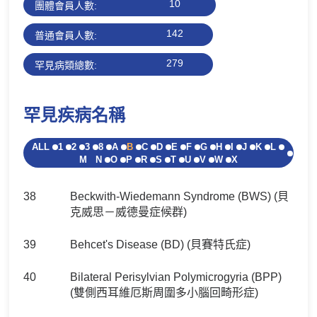
10
團體會員人數:
142
普通會員人數:
279
罕見病類總數:
罕見疾病名稱
ALL
1
2
3
8
A
B
C
D
E
F
G
H
I
J
K
L
M
N
O
P
R
S
T
U
V
W
X
38
Beckwith-Wiedemann Syndrome (BWS) (貝
克威思－威德曼症候群)
39
Behcet's Disease (BD) (貝賽特氏症)
40
Bilateral Perisylvian Polymicrogyria (BPP)
(雙側西耳維厄斯周圍多小腦回畸形症)