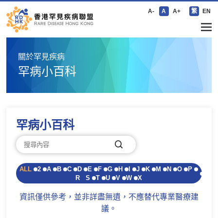
A-
A
A+
繁
EN
關於罕見疾病
罕病小百科
罕病小百科
ALL
2
A
B
C
D
E
F
G
H
I
J
K
M
N
O
P
R
S
T
U
V
W
X
資訊僅供參考，並非詳盡無遺，不應替代專業醫療建
議。