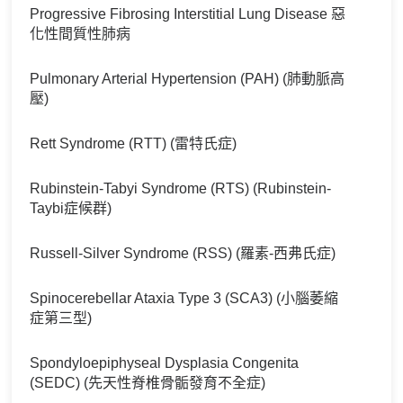
Progressive Fibrosing Interstitial Lung Disease 惡
化性間質性肺病
Pulmonary Arterial Hypertension (PAH) (肺動脈高
壓)
Rett Syndrome (RTT) (雷特氏症)
Rubinstein-Tabyi Syndrome (RTS) (Rubinstein-
Taybi症候群)
Russell-Silver Syndrome (RSS) (羅素-西弗氏症)
Spinocerebellar Ataxia Type 3 (SCA3) (小腦萎縮
症第三型)
Spondyloepiphyseal Dysplasia Congenita
(SEDC) (先天性脊椎骨骺發育不全症)