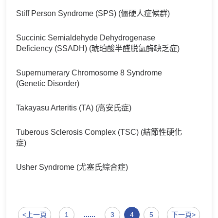
Stiff Person Syndrome (SPS) (僵硬人症候群)
Succinic Semialdehyde Dehydrogenase
Deficiency (SSADH) (琥珀酸半醛脱氫酶缺乏症)
Supernumerary Chromosome 8 Syndrome
(Genetic Disorder)
Takayasu Arteritis (TA) (高安氏症)
Tuberous Sclerosis Complex (TSC) (結節性硬化
症)
Usher Syndrome (尤塞氏綜合症)
<上一頁
1
......
3
4
5
下一頁>